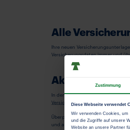
Alle Versicher
Ihre neuen Versicherungsunterlag
Versicherungsdaten immer und über
Aktuellen Vers
Zustimmung
In den TVM-AKB 01012023 wird das
Versicherungsbedingungen
.
Diese Webseite verwendet 
Wir verwenden Cookies, um I
Überprüfen Sie auf Ihrer Police, we
und die Zugriffe auf unsere 
und archivieren Sie sie.
Website an unsere Partner fü