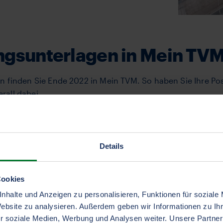
ungsunterlagen in Mein TV
en finden Sie Ende 2022 in Mein TVM. So haben Sie Ihre 
all dabei.
icherungsbedingungen
Details
 beschriebene Versicherungsgebiet angepasst.
Bitte klick
Cookies
nhalte und Anzeigen zu personalisieren, Funktionen für soziale
lche Bedingungen für Sie gelten. Bitte laden Sie diese mit
Website zu analysieren. Außerdem geben wir Informationen zu I
r soziale Medien, Werbung und Analysen weiter. Unsere Partner