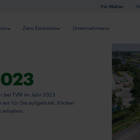
Für Makler
F
icherungen
ion
Submenu Prävention
Zero Emission
Submenu Zero Emission
Unternehmen
Submenu Unt
2023
n bei TVM im Jahr 2023
ir für Sie aufgelistet. Klicken
 erhalten.