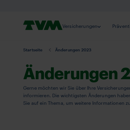
Direkt
zum
Inhalt
Logo,
Versicherungen
Submenu Vers
Prävent
homepage
Sie
Startseite
Änderungen 2023
sind
hier:
Änderungen 
Gerne möchten wir Sie über Ihre Versicherunge
informieren. Die wichtigsten Änderungen haben w
Sie auf ein Thema, um weitere Informationen zu