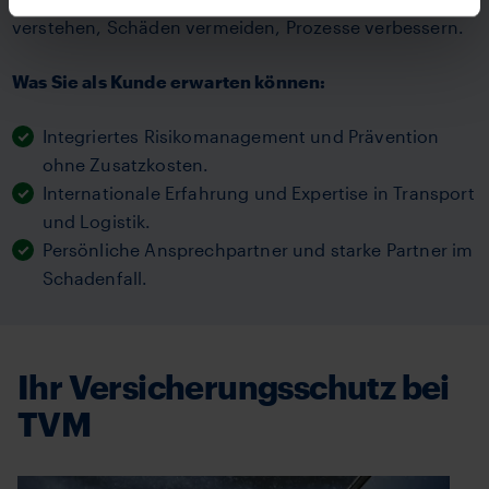
verstehen, Schäden vermeiden, Prozesse verbessern.
Was Sie als Kunde erwarten können:
Integriertes Risikomanagement und Prävention
ohne Zusatzkosten.
Internationale Erfahrung und Expertise in Transport
und Logistik.
Persönliche Ansprechpartner und starke Partner im
Schadenfall.
Ihr Versicherungsschutz bei
TVM