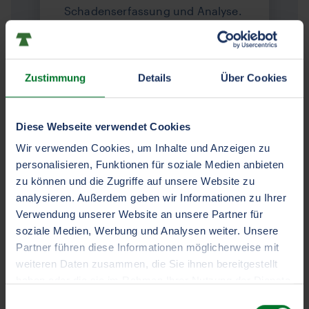
Schadenserfassung und Analyse.
Bumper macht Schäden
transparent und bietet Tipps zur
Reduzierung.
Zustimmung
Details
Über Cookies
Diese Webseite verwendet Cookies
Für Geschädigte
Wir verwenden Cookies, um Inhalte und Anzeigen zu
Schaden melden
personalisieren, Funktionen für soziale Medien anbieten
zu können und die Zugriffe auf unsere Website zu
Schnelle und unkomplizierte
analysieren. Außerdem geben wir Informationen zu Ihrer
Schadenmeldung, 24/7, entweder
Verwendung unserer Website an unsere Partner für
über unsere Website oder direkt
soziale Medien, Werbung und Analysen weiter. Unsere
über die Bumper App.
Partner führen diese Informationen möglicherweise mit
weiteren Daten zusammen, die Sie ihnen bereitgestellt
haben oder die sie im Rahmen Ihrer Nutzung der Dienste
gesammelt haben.
Einwilligungsauswahl