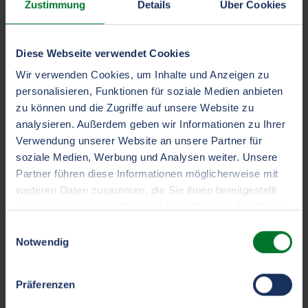
Zustimmung
Details
Über Cookies
Beratungsangebot!
Als führender Spezialversicherer für Transport und
Diese Webseite verwendet Cookies
Logistik wissen wir genau, was Flotten und Ladungen
Wir verwenden Cookies, um Inhalte und Anzeigen zu
benötigen. Mit TVM verschaffen Sie sich als Makler
personalisieren, Funktionen für soziale Medien anbieten
einen echten Vorsprung am Markt – durch
zu können und die Zugriffe auf unsere Website zu
Leistungen, die weit über den klassischen
analysieren. Außerdem geben wir Informationen zu Ihrer
Versicherungsschutz hinausgehen.
Verwendung unserer Website an unsere Partner für
soziale Medien, Werbung und Analysen weiter. Unsere
Spezialisierte Branchenkenntnis:
Partner führen diese Informationen möglicherweise mit
Über 60 Jahre Erfahrung und Marktführerschaft in
weiteren Daten zusammen, die Sie ihnen bereitgestellt
der Transport- & Logistikversicherung – wir
haben oder die sie im Rahmen Ihrer Nutzung der Dienste
verstehen Ihr Geschäft von Grund auf.
gesammelt haben.
Einwilligungsauswahl
Umfassende Prävention:
Wenn Sie auf „Selbst festlegen“ klicken, können Sie mehr
Notwendig
über unsere Cookies erfahren und Ihre Einstellungen
Aktiver Schutz vor Schäden dank unserer
ändern oder Ihre Zustimmung widerrufen. Indem Sie auf
wegweisenden Präventionsprogramme und
Präferenzen
"Akzeptieren und fortfahren" klicken, stimmen Sie der
innovativen Tools, die Ihre Risiken minimieren.
Verwendung aller Cookies zu, wie in unserer
Cookie-