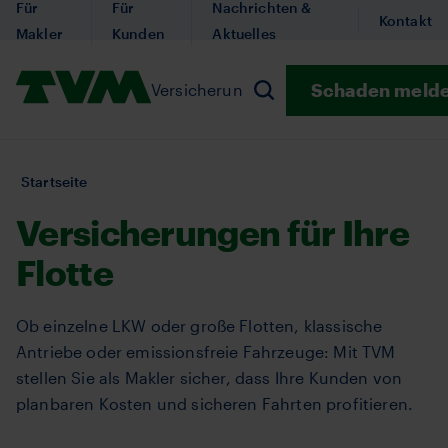
Für
Für
Nachrichten &
Direkt
Kontakt
Makler
Kunden
Aktuelles
zum
Inhalt
Logo,
Schaden meld
Versicherungen
Submenu Versicherun
Prävention
Subm
Suchen
homepage
Sie
Startseite
sind
Versicherungen für Ihre
hier:
Flotte
Ob einzelne LKW oder große Flotten, klassische
Antriebe oder emissionsfreie Fahrzeuge: Mit TVM
stellen Sie als Makler sicher, dass Ihre Kunden von
planbaren Kosten und sicheren Fahrten profitieren.