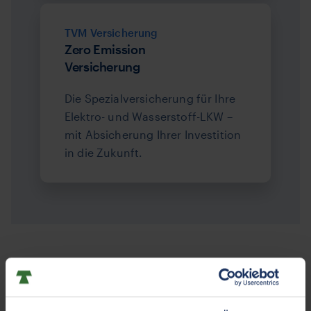
TVM Versicherung
Zero Emission
Versicherung
Die Spezialversicherung für Ihre
Elektro- und Wasserstoff-LKW –
mit Absicherung Ihrer Investition
in die Zukunft.
Ihr Vorsprung mit TVM:
Stärken Sie Ihr