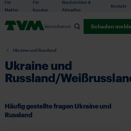
Für
Für
Nachrichten &
Direkt
Kontakt
Makler
Kunden
Aktuelles
zum
Inhalt
Logo,
Schaden meld
Versicherungen
Submenu Versicherun
Prävention
Subm
Suchen
homepage
Sie
Ukraine und Russland
sind
Ukraine und
hier:
Russland/Weißrusslan
Häufig gestellte fragen Ukraine und
Russland